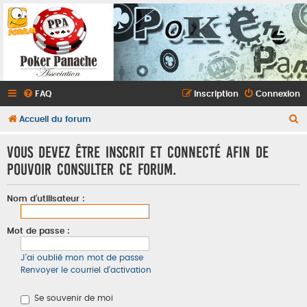
FAQ
Inscription
Connexion
R
Accueil du forum
e
Vous devez être inscrit et connecté afin de
c
pouvoir consulter ce forum.
h
e
Nom d’utilisateur :
r
c
Mot de passe :
h
J’ai oublié mon mot de passe
e
Renvoyer le courriel d’activation
r
Se souvenir de moi