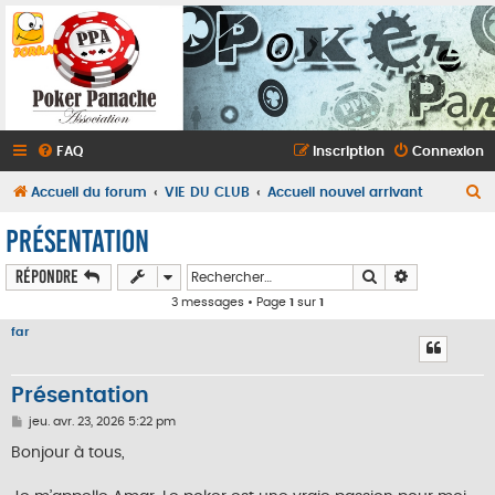
FAQ
Inscription
Connexion
R
Accueil du forum
VIE DU CLUB
Accueil nouvel arrivant
e
Présentation
c
Rechercher
Recherche a
Répondre
h
3 messages • Page
1
sur
1
e
far
r
c
Présentation
h
M
e
jeu. avr. 23, 2026 5:22 pm
e
s
r
Bonjour à tous,
s
a
g