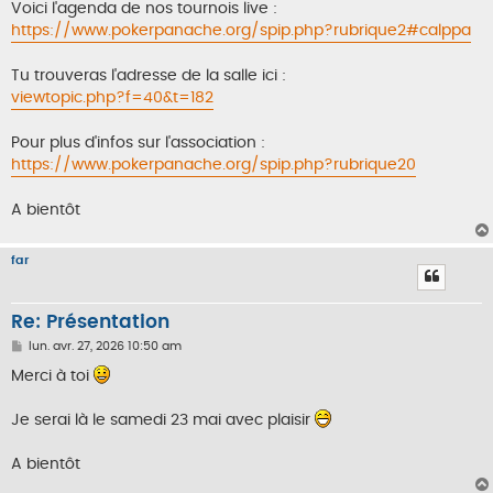
Voici l'agenda de nos tournois live :
https://www.pokerpanache.org/spip.php?rubrique2#calppa
Tu trouveras l'adresse de la salle ici :
viewtopic.php?f=40&t=182
Pour plus d'infos sur l'association :
https://www.pokerpanache.org/spip.php?rubrique20
A bientôt
far
Re: Présentation
M
lun. avr. 27, 2026 10:50 am
e
s
Merci à toi
s
a
g
Je serai là le samedi 23 mai avec plaisir
e
A bientôt