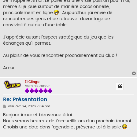
Je m’appelle Amar. Le poker est une vraie passion pour moi,
e
même si je joue surtout de manière occasionnelle,
principalement en ligne
. Aujourd’hui, j’ai envie de
rencontrer des gens et de retrouver davantage de
convivialité autour d’une table.
J’apprécie autant l’aspect stratégique du jeu que les
échanges qu’il permet.
Au plaisir de vous rencontrer prochainement au club !
Amar
El Glingo
Administrateur
Re: Présentation
M
ven. avr. 24, 2026 7:04 pm
e
s
Bonjour Amar et bienvenue à toi
s
Nous serons heureux de t'accueillir lors d'un prochain tournoi.
a
g
Choisis une date dans l'agenda et présente toi à la salle
e