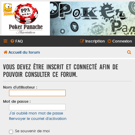
FAQ
Inscription
Connexion
R
Accueil du forum
e
Vous devez être inscrit et connecté afin de
c
pouvoir consulter ce forum.
h
e
Nom d’utilisateur :
r
c
Mot de passe :
h
J’ai oublié mon mot de passe
e
Renvoyer le courriel d’activation
r
Se souvenir de moi