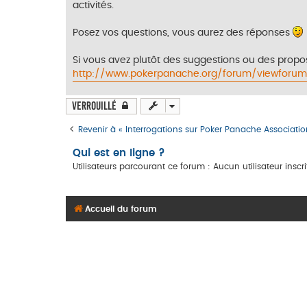
activités.
a
g
e
Posez vos questions, vous aurez des réponses
Si vous avez plutôt des suggestions ou des proposit
http://www.pokerpanache.org/forum/viewforum
Verrouillé
Revenir à « Interrogations sur Poker Panache Association
Qui est en ligne ?
Utilisateurs parcourant ce forum : Aucun utilisateur inscrit
Accueil du forum