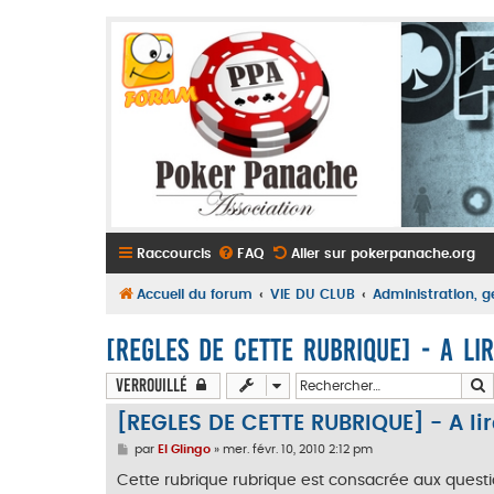
Raccourcis
FAQ
Aller sur pokerpanache.org
Accueil du forum
VIE DU CLUB
Administration, g
[REGLES DE CETTE RUBRIQUE] - A li
Verrouillé
[REGLES DE CETTE RUBRIQUE] - A li
M
par
El Glingo
»
mer. févr. 10, 2010 2:12 pm
e
s
Cette rubrique rubrique est consacrée aux questi
s