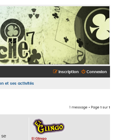
Inscription
Connexion
n et ses activités
1 message • Page
1
sur
1
 se
El Glingo