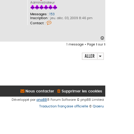
Administrateur
Messages :
153
Inscription :
jeu. déc. 03, 2009 8:46 pm
C
Contact :
o
n
t
a
H
a
c
1 message • Page
1
sur
1
u
t
t
e
r
Aller
E
l
G
l
i
n
g
o
Nous contacter
Supprimer les cookies
Développé par
phpBB
® Forum Software © phpBB Limited
Traduction française officielle
©
Qiaeru