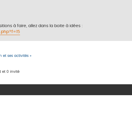
ions à faire, allez dans la boite à idées :
.php?f=15
 et ses activités »
 et 0 invité