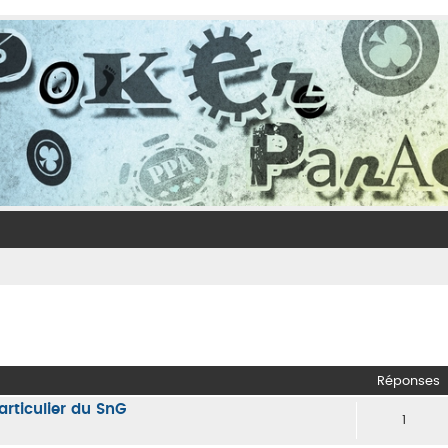
her
herche avancée
Réponses
rticulier du SnG
1