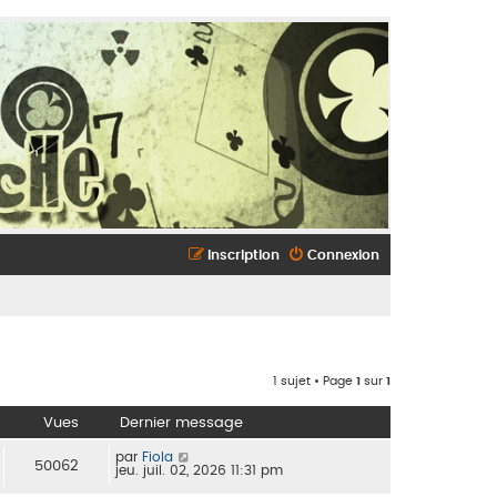
Inscription
Connexion
1 sujet • Page
1
sur
1
Vues
Dernier message
par
Fiola
50062
jeu. juil. 02, 2026 11:31 pm