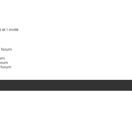
 et 1 invité
e forum
rum
orum
e forum