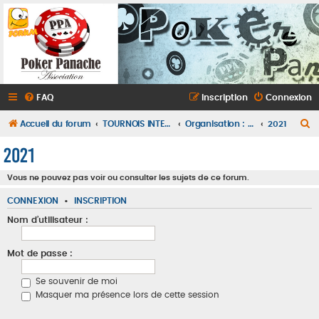
FAQ
Inscription
Connexion
R
Accueil du forum
TOURNOIS INTERNES
Organisation : qui participera à quelle manche ?
2021
e
2021
c
Vous ne pouvez pas voir ou consulter les sujets de ce forum.
h
e
CONNEXION
•
INSCRIPTION
r
Nom d’utilisateur :
c
h
Mot de passe :
e
Se souvenir de moi
r
Masquer ma présence lors de cette session