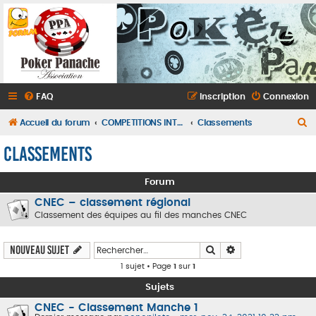
FAQ
Inscription
Connexion
R
Accueil du forum
COMPETITIONS INTERCLUBS CFEPA ET CFIPA
Classements
e
Classements
c
h
Forum
e
CNEC – classement régional
r
Classement des équipes au fil des manches CNEC
c
Rechercher
Recherche avancé
Nouveau sujet
h
1 sujet • Page
1
sur
1
e
Sujets
r
CNEC - Classement Manche 1