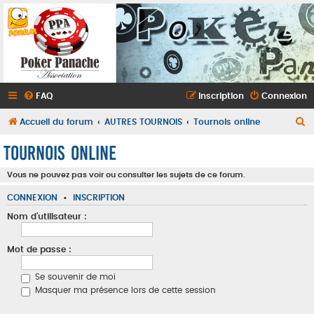
FAQ
Inscription
Connexion
R
Accueil du forum
AUTRES TOURNOIS
Tournois online
e
Tournois online
c
Vous ne pouvez pas voir ou consulter les sujets de ce forum.
h
e
CONNEXION
•
INSCRIPTION
r
Nom d’utilisateur :
c
h
Mot de passe :
e
Se souvenir de moi
r
Masquer ma présence lors de cette session