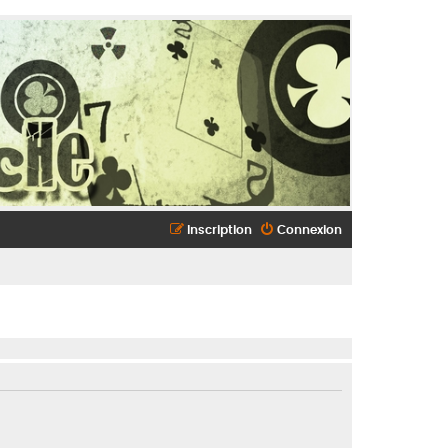
Inscription
Connexion