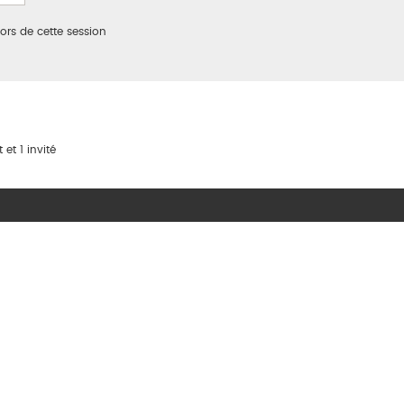
rs de cette session
 et 1 invité