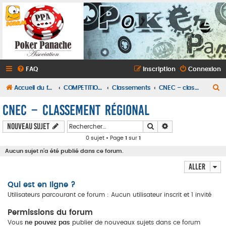
FAQ
Inscription
Connexion
R
Accueil du forum
COMPETITIONS INTERCLUBS CFEPA ET CFIPA
Classements
CNEC – classement régional
e
CNEC – classement régional
c
Rechercher
Recherche avancé
Nouveau sujet
h
0 sujet • Page
1
sur
1
e
Aucun sujet n’a été publié dans ce forum.
r
Aller
c
h
Qui est en ligne ?
e
Utilisateurs parcourant ce forum : Aucun utilisateur inscrit et 1 invité
r
Permissions du forum
Vous
ne pouvez pas
publier de nouveaux sujets dans ce forum