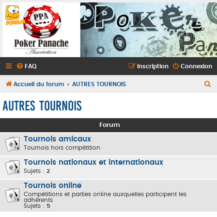
FAQ
Inscription
Connexion
R
Accueil du forum
AUTRES TOURNOIS
e
AUTRES TOURNOIS
c
h
Forum
e
Tournois amicaux
r
Tournois hors compétition
c
Tournois nationaux et internationaux
Sujets :
2
h
e
Tournois online
Compétitions et parties online auxquelles participent les
r
adhérents
Sujets :
5