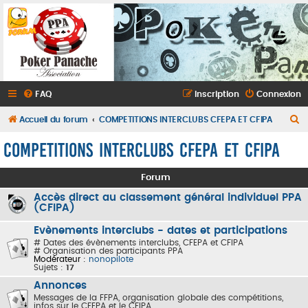
FAQ
Inscription
Connexion
R
Accueil du forum
COMPETITIONS INTERCLUBS CFEPA ET CFIPA
e
COMPETITIONS INTERCLUBS CFEPA ET CFIPA
c
h
Forum
e
Accès direct au classement général individuel PPA
(CFIPA)
r
c
Evènements interclubs - dates et participations
# Dates des évènements interclubs, CFEPA et CFIPA
h
# Organisation des participants PPA
Modérateur :
nonopilote
e
Sujets :
17
r
Annonces
Messages de la FFPA, organisation globale des compétitions,
infos sur le CFEPA et le CFIPA