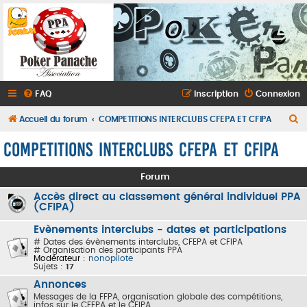
FAQ
Inscription
Connexion
R
Accueil du forum
COMPETITIONS INTERCLUBS CFEPA ET CFIPA
e
COMPETITIONS INTERCLUBS CFEPA ET CFIPA
c
h
Forum
e
Accès direct au classement général individuel PPA
(CFIPA)
r
c
Evènements interclubs - dates et participations
# Dates des évènements interclubs, CFEPA et CFIPA
h
# Organisation des participants PPA
Modérateur :
nonopilote
e
Sujets :
17
r
Annonces
Messages de la FFPA, organisation globale des compétitions,
infos sur le CFEPA et le CFIPA