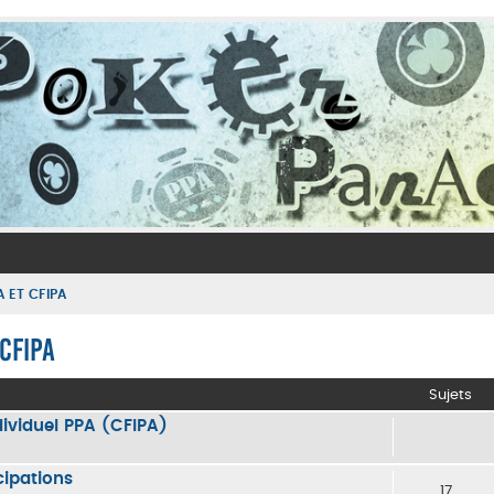
 ET CFIPA
CFIPA
Sujets
dividuel PPA (CFIPA)
cipations
17