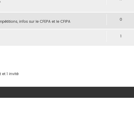
A
0
étitions, infos sur le CFEPA et le CFIPA
1
 et 1 invité