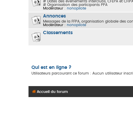
# Dates des évènements interclubs, CFEPA et CFIP
# Organisation des participants PPA
Modérateur :
nonopilote
Annonces
Messages de la FFPA, organisation globale des comp
Modérateur :
nonopilote
Classements
Qui est en ligne ?
Utilisateurs parcourant ce forum : Aucun utilisateur inscrit
Accueil du forum