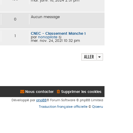
o
mar. janv. 16, 2024 2:51 pm
n
s
u
l
Aucun message
t
0
e
r
l
e
CNEC - Classement Manche 1
1
d
C
par
nonopilote
e
o
mer. nov. 24, 2021 10:32 pm
r
n
n
s
i
u
e
l
Aller
r
t
m
e
e
r
s
l
s
e
a
d
g
e
e
r
n
i
Nous contacter
Supprimer les cookies
e
r
Développé par
phpBB
® Forum Software © phpBB Limited
m
e
Traduction française officielle
©
Qiaeru
s
s
a
g
e