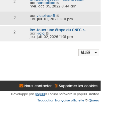
u
2
C
par
nonopilote
l
o
mer. oct. 05, 2022 8:44 am
t
n
e
s
r
C
par
victoires45
u
l
7
o
lun. juil. 03, 2023 3:01 pm
l
e
n
t
d
s
e
e
u
Re: Jouer une étape du CNEC :…
r
r
2
l
C
par
Fiola
l
n
t
o
jeu. juil. 02, 2026 11:31 pm
e
i
e
n
d
e
r
s
e
r
l
u
r
m
e
l
n
e
Aller
d
t
i
s
e
e
e
s
r
r
r
a
n
l
m
g
i
e
e
e
e
d
s
r
e
s
m
r
a
e
n
g
s
i
e
Nous contacter
Supprimer les cookies
s
e
a
r
g
Développé par
phpBB
® Forum Software © phpBB Limited
m
e
e
Traduction française officielle
©
Qiaeru
s
s
a
g
e