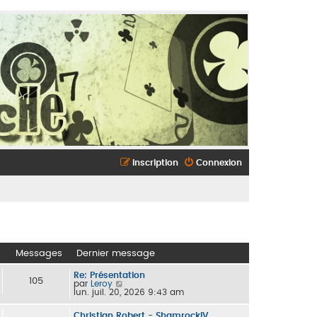
Inscription
Connexion
Messages
Dernier message
Re: Présentation
105
C
par
Leroy
o
lun. juil. 20, 2026 9:43 am
n
s
Christian Robert - ShamrockIV