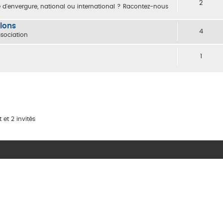
2
 d'envergure, national ou international ? Racontez-nous
nions
4
sociation
1
 et 2 invités