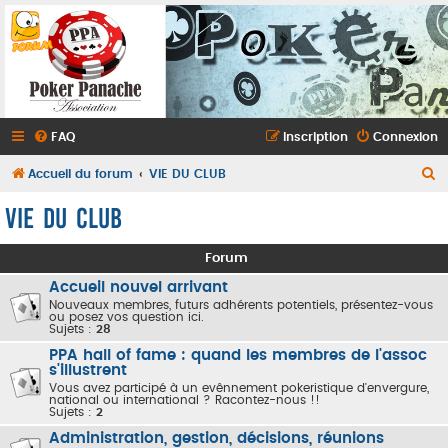
FAQ
Inscription
Connexion
R
Accueil du forum
VIE DU CLUB
e
VIE DU CLUB
c
h
Forum
e
Accueil nouvel arrivant
r
Nouveaux membres, futurs adhérents potentiels, présentez-vous
ou posez vos question ici.
Sujets :
28
c
PPA hall of fame : quand les membres de l'assoc
h
s'illustrent
e
Vous avez participé à un evênnement pokeristique d'envergure,
national ou international ? Racontez-nous !!
r
Sujets :
2
Administration, gestion, décisions, réunions