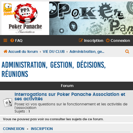
FAQ
Inscription
Connexion
R
Accueil du forum
VIE DU CLUB
Administration, gestion, décisions, réunions
e
Administration, gestion, décisions,
c
réunions
h
e
Forum
r
Interrogations sur Poker Panache Association et
c
ses activités
Posez ici vos questions sur le fonctionnement et les activités de
h
l'association
Sujets :
1
e
Vous ne pouvez pas voir ou consulter les sujets de ce forum.
r
CONNEXION
•
INSCRIPTION