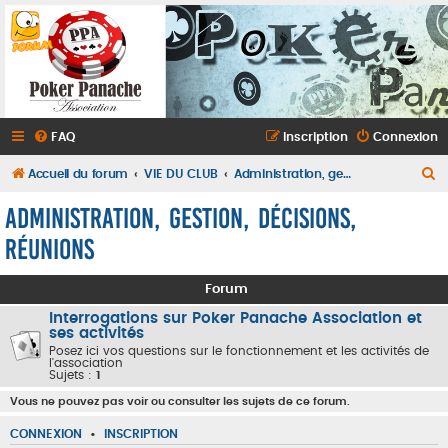
FAQ
Inscription
Connexion
R
Accueil du forum
VIE DU CLUB
Administration, gestion, décisions, réunions
e
Administration, gestion, décisions,
c
réunions
h
e
Forum
r
Interrogations sur Poker Panache Association et
c
ses activités
Posez ici vos questions sur le fonctionnement et les activités de
h
l'association
Sujets :
1
e
Vous ne pouvez pas voir ou consulter les sujets de ce forum.
r
CONNEXION
•
INSCRIPTION