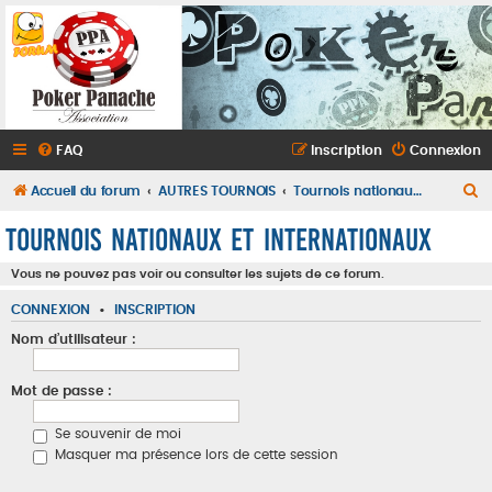
FAQ
Inscription
Connexion
R
Accueil du forum
AUTRES TOURNOIS
Tournois nationaux et internationaux
e
Tournois nationaux et internationaux
c
Vous ne pouvez pas voir ou consulter les sujets de ce forum.
h
e
CONNEXION
•
INSCRIPTION
r
Nom d’utilisateur :
c
h
Mot de passe :
e
Se souvenir de moi
r
Masquer ma présence lors de cette session