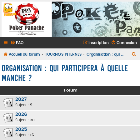
FAQ
Inscription
Connexion
R
Accueil du forum
TOURNOIS INTERNES
Organisation : qui participera à quelle manche ?
e
Organisation : qui participera à quelle
c
manche ?
h
e
Forum
r
2027
c
Sujets :
9
h
2026
e
Sujets :
20
r
2025
Sujets :
16