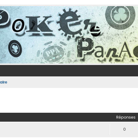
aire
her
herche avancée
Réponses
0