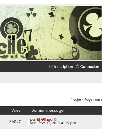
Inscription
Connexion
1 sujet • Page
1
sur
1
Vues
Dernier message
par
El Glingo
314147
ven. févr. 12, 2010 4:05 pm