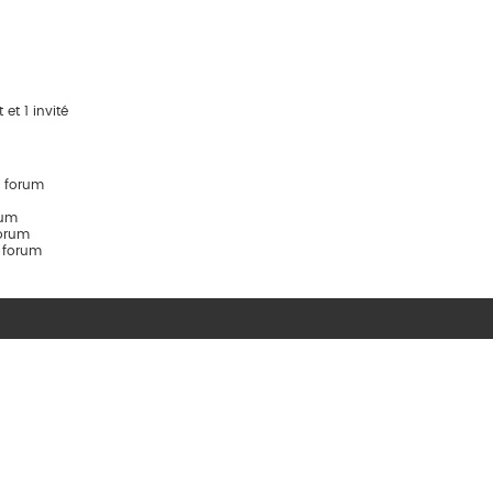
 et 1 invité
e forum
rum
orum
e forum