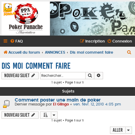
FAQ
Inscription
Connexion
R
Accueil du forum
ANNONCES
Dis moi comment faire
e
Dis moi comment faire
c
Rechercher
Recherche avancé
Nouveau sujet
h
1 sujet • Page
1
sur
1
e
Sujets
r
c
Comment poster une main de poker
Dernier message par
El Glingo
«
ven. févr. 12, 2010 4:05 pm
h
Nouveau sujet
e
1 sujet • Page
1
sur
1
r
Aller