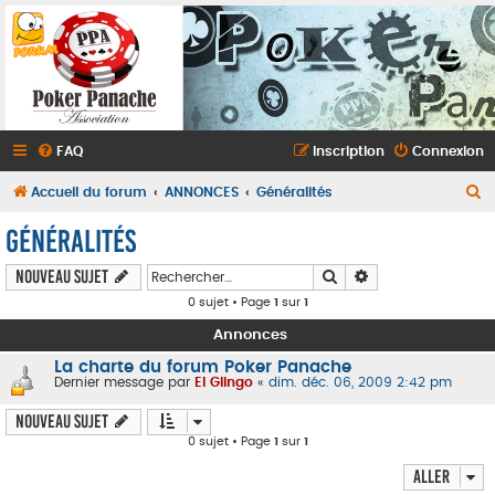
FAQ
Inscription
Connexion
R
Accueil du forum
ANNONCES
Généralités
e
Généralités
c
Rechercher
Recherche avancé
Nouveau sujet
h
0 sujet • Page
1
sur
1
e
Annonces
r
c
La charte du forum Poker Panache
Dernier message par
El Glingo
«
dim. déc. 06, 2009 2:42 pm
h
Nouveau sujet
e
0 sujet • Page
1
sur
1
r
Aller