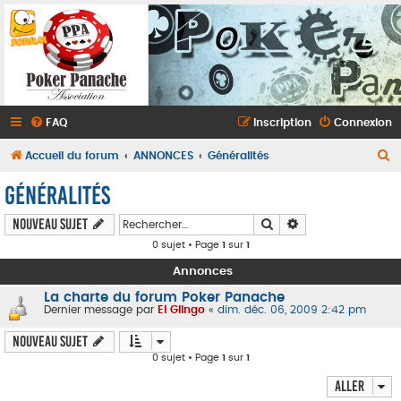
FAQ
Inscription
Connexion
R
Accueil du forum
ANNONCES
Généralités
e
Généralités
c
Rechercher
Recherche avancé
Nouveau sujet
h
0 sujet • Page
1
sur
1
e
Annonces
r
c
La charte du forum Poker Panache
Dernier message par
El Glingo
«
dim. déc. 06, 2009 2:42 pm
h
Nouveau sujet
e
0 sujet • Page
1
sur
1
r
Aller