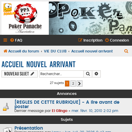
FAQ
Inscription
Connexion
R
Accueil du forum
VIE DU CLUB
Accueil nouvel arrivant
e
Accueil nouvel arrivant
c
Rechercher
Recherche avancé
Nouveau sujet
h
e
27 sujets
1
2
Suivant
r
Annonces
c
[REGLES DE CETTE RUBRIQUE] - A lire avant de
h
poster
Dernier message par
El Glingo
«
mer. févr. 10, 2010 2:02 pm
e
Sujets
r
Présentation