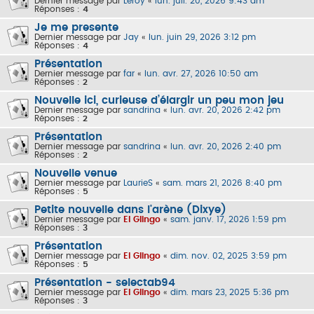
Dernier message par
Leroy
«
lun. juil. 20, 2026 9:43 am
Réponses :
4
Je me presente
Dernier message par
Jay
«
lun. juin 29, 2026 3:12 pm
Réponses :
4
Présentation
Dernier message par
far
«
lun. avr. 27, 2026 10:50 am
Réponses :
2
Nouvelle ici, curieuse d’élargir un peu mon jeu
Dernier message par
sandrina
«
lun. avr. 20, 2026 2:42 pm
Réponses :
2
Présentation
Dernier message par
sandrina
«
lun. avr. 20, 2026 2:40 pm
Réponses :
2
Nouvelle venue
Dernier message par
LaurieS
«
sam. mars 21, 2026 8:40 pm
Réponses :
5
Petite nouvelle dans l'arène (Dixye)
Dernier message par
El Glingo
«
sam. janv. 17, 2026 1:59 pm
Réponses :
3
Présentation
Dernier message par
El Glingo
«
dim. nov. 02, 2025 3:59 pm
Réponses :
5
Présentation - selectab94
Dernier message par
El Glingo
«
dim. mars 23, 2025 5:36 pm
Réponses :
3