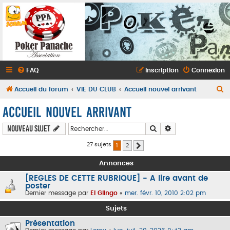
FAQ
Inscription
Connexion
R
Accueil du forum
VIE DU CLUB
Accueil nouvel arrivant
e
Accueil nouvel arrivant
c
Rechercher
Recherche avancé
Nouveau sujet
h
e
27 sujets
1
2
Suivant
r
Annonces
c
[REGLES DE CETTE RUBRIQUE] - A lire avant de
h
poster
Dernier message par
El Glingo
«
mer. févr. 10, 2010 2:02 pm
e
Sujets
r
Présentation