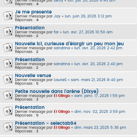
Dernier message par
Leroy
«
lun. juil. 20, 2026 9:43 am
Réponses :
4
Je me presente
Dernier message par
Jay
«
lun. juin 29, 2026 3:12 pm
Réponses :
4
Présentation
Dernier message par
far
«
lun. avr. 27, 2026 10:50 am
Réponses :
2
Nouvelle ici, curieuse d’élargir un peu mon jeu
Dernier message par
sandrina
«
lun. avr. 20, 2026 2:42 pm
Réponses :
2
Présentation
Dernier message par
sandrina
«
lun. avr. 20, 2026 2:40 pm
Réponses :
2
Nouvelle venue
Dernier message par
LaurieS
«
sam. mars 21, 2026 8:40 pm
Réponses :
5
Petite nouvelle dans l'arène (Dixye)
Dernier message par
El Glingo
«
sam. janv. 17, 2026 1:59 pm
Réponses :
3
Présentation
Dernier message par
El Glingo
«
dim. nov. 02, 2025 3:59 pm
Réponses :
5
Présentation - selectab94
Dernier message par
El Glingo
«
dim. mars 23, 2025 5:36 pm
Réponses :
3