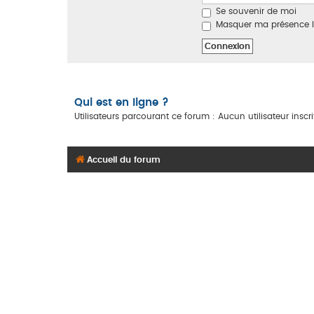
Se souvenir de moi
Masquer ma présence lo
Qui est en ligne ?
Utilisateurs parcourant ce forum : Aucun utilisateur inscrit
Accueil du forum