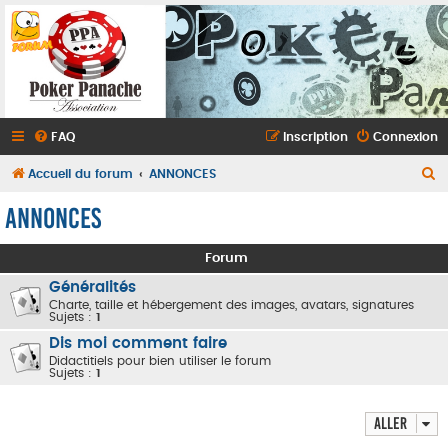
FAQ
Inscription
Connexion
R
Accueil du forum
ANNONCES
e
ANNONCES
c
h
Forum
e
Généralités
r
Charte, taille et hébergement des images, avatars, signatures
Sujets :
1
c
Dis moi comment faire
h
Didactitiels pour bien utiliser le forum
Sujets :
1
e
r
Aller