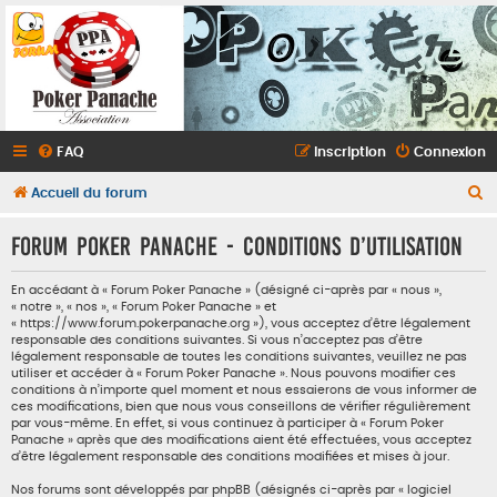
FAQ
Inscription
Connexion
R
Accueil du forum
e
Forum Poker Panache - Conditions d’utilisation
c
h
En accédant à « Forum Poker Panache » (désigné ci-après par « nous »,
« notre », « nos », « Forum Poker Panache » et
e
« https://www.forum.pokerpanache.org »), vous acceptez d’être légalement
r
responsable des conditions suivantes. Si vous n’acceptez pas d’être
légalement responsable de toutes les conditions suivantes, veuillez ne pas
c
utiliser et accéder à « Forum Poker Panache ». Nous pouvons modifier ces
conditions à n’importe quel moment et nous essaierons de vous informer de
h
ces modifications, bien que nous vous conseillons de vérifier régulièrement
e
par vous-même. En effet, si vous continuez à participer à « Forum Poker
Panache » après que des modifications aient été effectuées, vous acceptez
r
d’être légalement responsable des conditions modifiées et mises à jour.
Nos forums sont développés par phpBB (désignés ci-après par « logiciel