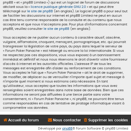
phpBB » et « phpBB Limited ») qui est un logiciel de forum de discussions
déclaré sous la «
licence publique générale GNU 2.0
» et qui peut être
téléchargé sur
le site de phpBB
(en anglais). Le logiciel phpBB a pour seul but
de faciliter les discussions sur internet et phpBB Limited ne peut en aucun
cas être tenu comme responsable de la conduite et du contenu que nous
acceptons et que nous n’acceptons pas. Pour plus d’informations concernant
phpBB, veuillez consulter
le site de phpBB
(en anglais).
Vous acceptez de ne publier aucun contenu à caractère abusif, obscène,
vulgaire, diffamatoire, choquant, menaçant, pornographique, etc. qui pourrait
transgresser la législation de votre pays, du pays dans lequel le serveur de
« Forum Poker Panache » est hébergé ou encore la loi internationale. Si vous
ne respectez pas ces dispositions, vous vous exposez à un bannissement
immédiat et définitif et nous nous réservons le droit d’avertir votre fournisseur
d’accès à internet et les autorités officielles. L’adresse IP de tous les
messages est enregistrée afin d’aider au renforcement de ces conditions.
Vous acceptez le fait que « Forum Poker Panache » ait le droit de supprimer,
de modifier, de déplacer ou de verrouiller n’importe quel sujet et message à
n’importe quel moment si nous estimons cela nécessaire. En tant
qu’utilisateur, vous acceptez que toutes les informations que vous avez
renseignées soient enregistrées dans notre base de données. Bien que ces
informations ne seront pas diffusées à une tierce partie sans votre
consentement, ni « Forum Poker Panache », ni phpBB, ne pourront être tenus
comme responsables en cas de tentative de piratage informatique visant à
compromettre vos données.
Accueil du forum
Nous contacter
Supprimer les cookies
Développé par
phpBB
® Forum Software © phpBB Limited