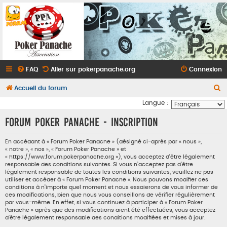
FAQ
Aller sur pokerpanache.org
Connexion
R
Accueil du forum
e
Langue :
c
Forum Poker Panache - Inscription
h
e
En accédant à « Forum Poker Panache » (désigné ci-après par « nous »,
« notre », « nos », « Forum Poker Panache » et
r
« https://www.forum.pokerpanache.org »), vous acceptez d’être légalement
responsable des conditions suivantes. Si vous n’acceptez pas d’être
c
légalement responsable de toutes les conditions suivantes, veuillez ne pas
utiliser et accéder à « Forum Poker Panache ». Nous pouvons modifier ces
h
conditions à n’importe quel moment et nous essaierons de vous informer de
e
ces modifications, bien que nous vous conseillons de vérifier régulièrement
par vous-même. En effet, si vous continuez à participer à « Forum Poker
r
Panache » après que des modifications aient été effectuées, vous acceptez
d’être légalement responsable des conditions modifiées et mises à jour.