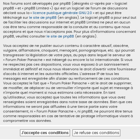
Nos forums sont développés par phpBB (désignés ci-après par « logiciel
phpBB » et « phpBB Limited ») qui est un logiciel de forum de discussions
déclaré sous la «
licence publique générale GNU 2.0
» et qui peut être
téléchargé sur
le site de phpBB
(en anglais). Le logiciel phpBB a pour seul but
de faciliter les discussions sur internet et phpBB Limited ne peut en aucun
cas être tenu comme responsable de la conduite et du contenu que nous
acceptons et que nous n’acceptons pas. Pour plus d’informations concernant
phpBB, veuillez consulter
le site de phpBB
(en anglais).
Vous acceptez de ne publier aucun contenu à caractère abusif, obscène,
vulgaire, diffamatoire, choquant, menaçant, pornographique, etc. qui pourrait
transgresser la législation de votre pays, du pays dans lequel le serveur de
« Forum Poker Panache » est hébergé ou encore la loi internationale. Si vous
ne respectez pas ces dispositions, vous vous exposez à un bannissement
immédiat et définitif et nous nous réservons le droit d’avertir votre fournisseur
d’accès à internet et les autorités officielles. L’adresse IP de tous les
messages est enregistrée afin d’aider au renforcement de ces conditions.
Vous acceptez le fait que « Forum Poker Panache » ait le droit de supprimer,
de modifier, de déplacer ou de verrouiller n’importe quel sujet et message à
n’importe quel moment si nous estimons cela nécessaire. En tant
qu’utilisateur, vous acceptez que toutes les informations que vous avez
renseignées soient enregistrées dans notre base de données. Bien que ces
informations ne seront pas diffusées à une tierce partie sans votre
consentement, ni « Forum Poker Panache », ni phpBB, ne pourront être tenus
comme responsables en cas de tentative de piratage informatique visant à
compromettre vos données.