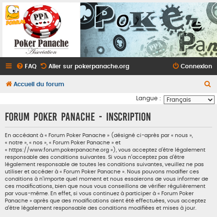
FAQ
Aller sur pokerpanache.org
Connexion
R
Accueil du forum
e
Langue :
c
Forum Poker Panache - Inscription
h
e
En accédant à « Forum Poker Panache » (désigné ci-après par « nous »,
« notre », « nos », « Forum Poker Panache » et
r
« https://www.forum.pokerpanache.org »), vous acceptez d’être légalement
responsable des conditions suivantes. Si vous n’acceptez pas d’être
c
légalement responsable de toutes les conditions suivantes, veuillez ne pas
utiliser et accéder à « Forum Poker Panache ». Nous pouvons modifier ces
h
conditions à n’importe quel moment et nous essaierons de vous informer de
e
ces modifications, bien que nous vous conseillons de vérifier régulièrement
par vous-même. En effet, si vous continuez à participer à « Forum Poker
r
Panache » après que des modifications aient été effectuées, vous acceptez
d’être légalement responsable des conditions modifiées et mises à jour.