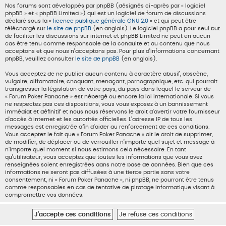
Nos forums sont développés par phpBB (désignés ci-après par « logiciel
phpBB » et « phpBB Limited ») qui est un logiciel de forum de discussions
déclaré sous la «
licence publique générale GNU 2.0
» et qui peut être
téléchargé sur
le site de phpBB
(en anglais). Le logiciel phpBB a pour seul but
de faciliter les discussions sur internet et phpBB Limited ne peut en aucun
cas être tenu comme responsable de la conduite et du contenu que nous
acceptons et que nous n’acceptons pas. Pour plus d’informations concernant
phpBB, veuillez consulter
le site de phpBB
(en anglais).
Vous acceptez de ne publier aucun contenu à caractère abusif, obscène,
vulgaire, diffamatoire, choquant, menaçant, pornographique, etc. qui pourrait
transgresser la législation de votre pays, du pays dans lequel le serveur de
« Forum Poker Panache » est hébergé ou encore la loi internationale. Si vous
ne respectez pas ces dispositions, vous vous exposez à un bannissement
immédiat et définitif et nous nous réservons le droit d’avertir votre fournisseur
d’accès à internet et les autorités officielles. L’adresse IP de tous les
messages est enregistrée afin d’aider au renforcement de ces conditions.
Vous acceptez le fait que « Forum Poker Panache » ait le droit de supprimer,
de modifier, de déplacer ou de verrouiller n’importe quel sujet et message à
n’importe quel moment si nous estimons cela nécessaire. En tant
qu’utilisateur, vous acceptez que toutes les informations que vous avez
renseignées soient enregistrées dans notre base de données. Bien que ces
informations ne seront pas diffusées à une tierce partie sans votre
consentement, ni « Forum Poker Panache », ni phpBB, ne pourront être tenus
comme responsables en cas de tentative de piratage informatique visant à
compromettre vos données.