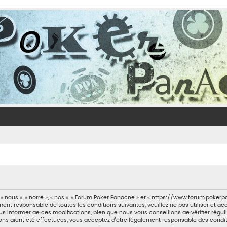
 nous », « notre », « nos », « Forum Poker Panache » et « https://www.forum.poker
ment responsable de toutes les conditions suivantes, veuillez ne pas utiliser et 
 informer de ces modifications, bien que nous vous conseillons de vérifier régul
ons aient été effectuées, vous acceptez d’être légalement responsable des condit