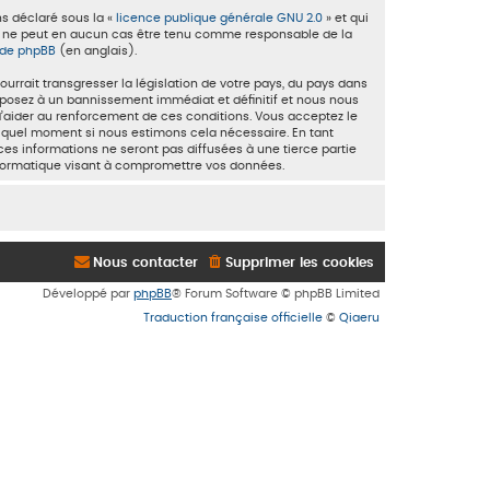
ns déclaré sous la «
licence publique générale GNU 2.0
» et qui
ited ne peut en aucun cas être tenu comme responsable de la
e de phpBB
(en anglais).
rrait transgresser la législation de votre pays, du pays dans
exposez à un bannissement immédiat et définitif et nous nous
in d’aider au renforcement de ces conditions. Vous acceptez le
te quel moment si nous estimons cela nécessaire. En tant
es informations ne seront pas diffusées à une tierce partie
nformatique visant à compromettre vos données.
Nous contacter
Supprimer les cookies
Développé par
phpBB
® Forum Software © phpBB Limited
Traduction française officielle
©
Qiaeru