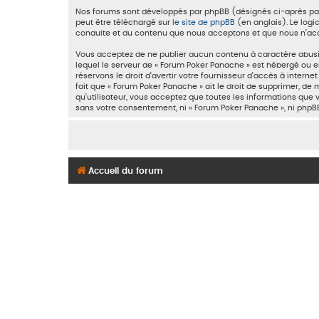
Nos forums sont développés par phpBB (désignés ci-après par «
peut être téléchargé sur
le site de phpBB
(en anglais). Le logi
conduite et du contenu que nous acceptons et que nous n’acc
Vous acceptez de ne publier aucun contenu à caractère abusif,
lequel le serveur de « Forum Poker Panache » est hébergé ou en
réservons le droit d’avertir votre fournisseur d’accès à interne
fait que « Forum Poker Panache » ait le droit de supprimer, de
qu’utilisateur, vous acceptez que toutes les informations que
sans votre consentement, ni « Forum Poker Panache », ni php
Accueil du forum