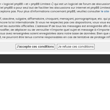
 logiciel phpBB » et « phpBB Limited ») qui est un logiciel de forum de discussio
ciel phpBB a pour seul but de faciliter les discussions sur internet et phpBB Lim
eptons pas. Pour plus d’informations concernant phpBB, veuillez consulter
le sit
 obscène, vulgaire, diffamatoire, choquant, menaçant, pornographique, etc. qui pou
core la loi internationale. Si vous ne respectez pas ces dispositions, vous vous 
t et les autorités officielles. L’adresse IP de tous les messages est enregistrée af
 modifier, de déplacer ou de verrouiller n’importe quel sujet et message à n’impor
 vous avez renseignées soient enregistrées dans notre base de données. Bien que c
BB, ne pourront être tenus comme responsables en cas de tentative de piratage i