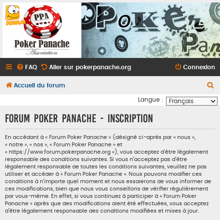
FAQ
Aller sur pokerpanache.org
Connexion
R
Accueil du forum
e
Langue :
c
Forum Poker Panache - Inscription
h
e
En accédant à « Forum Poker Panache » (désigné ci-après par « nous »,
« notre », « nos », « Forum Poker Panache » et
r
« https://www.forum.pokerpanache.org »), vous acceptez d’être légalement
responsable des conditions suivantes. Si vous n’acceptez pas d’être
c
légalement responsable de toutes les conditions suivantes, veuillez ne pas
utiliser et accéder à « Forum Poker Panache ». Nous pouvons modifier ces
h
conditions à n’importe quel moment et nous essaierons de vous informer de
e
ces modifications, bien que nous vous conseillons de vérifier régulièrement
par vous-même. En effet, si vous continuez à participer à « Forum Poker
r
Panache » après que des modifications aient été effectuées, vous acceptez
d’être légalement responsable des conditions modifiées et mises à jour.