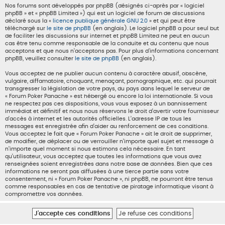
Nos forums sont développés par phpBB (désignés ci-après par « logiciel
phpBB » et « phpBB Limited ») qui est un logiciel de forum de discussions
déclaré sous la «
licence publique générale GNU 2.0
» et qui peut être
téléchargé sur
le site de phpBB
(en anglais). Le logiciel phpBB a pour seul but
de faciliter les discussions sur internet et phpBB Limited ne peut en aucun
cas être tenu comme responsable de la conduite et du contenu que nous
acceptons et que nous n’acceptons pas. Pour plus d’informations concernant
phpBB, veuillez consulter
le site de phpBB
(en anglais).
Vous acceptez de ne publier aucun contenu à caractère abusif, obscène,
vulgaire, diffamatoire, choquant, menaçant, pornographique, etc. qui pourrait
transgresser la législation de votre pays, du pays dans lequel le serveur de
« Forum Poker Panache » est hébergé ou encore la loi internationale. Si vous
ne respectez pas ces dispositions, vous vous exposez à un bannissement
immédiat et définitif et nous nous réservons le droit d’avertir votre fournisseur
d’accès à internet et les autorités officielles. L’adresse IP de tous les
messages est enregistrée afin d’aider au renforcement de ces conditions.
Vous acceptez le fait que « Forum Poker Panache » ait le droit de supprimer,
de modifier, de déplacer ou de verrouiller n’importe quel sujet et message à
n’importe quel moment si nous estimons cela nécessaire. En tant
qu’utilisateur, vous acceptez que toutes les informations que vous avez
renseignées soient enregistrées dans notre base de données. Bien que ces
informations ne seront pas diffusées à une tierce partie sans votre
consentement, ni « Forum Poker Panache », ni phpBB, ne pourront être tenus
comme responsables en cas de tentative de piratage informatique visant à
compromettre vos données.