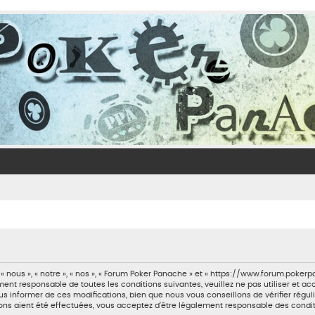
 nous », « notre », « nos », « Forum Poker Panache » et « https://www.forum.poker
ment responsable de toutes les conditions suivantes, veuillez ne pas utiliser et 
 informer de ces modifications, bien que nous vous conseillons de vérifier régul
ons aient été effectuées, vous acceptez d’être légalement responsable des condit