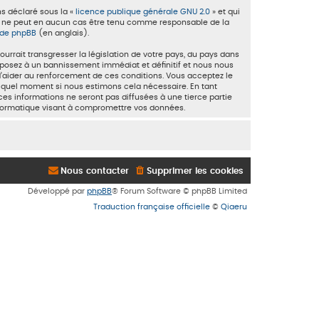
ns déclaré sous la «
licence publique générale GNU 2.0
» et qui
ited ne peut en aucun cas être tenu comme responsable de la
e de phpBB
(en anglais).
rrait transgresser la législation de votre pays, du pays dans
exposez à un bannissement immédiat et définitif et nous nous
in d’aider au renforcement de ces conditions. Vous acceptez le
te quel moment si nous estimons cela nécessaire. En tant
es informations ne seront pas diffusées à une tierce partie
nformatique visant à compromettre vos données.
Nous contacter
Supprimer les cookies
Développé par
phpBB
® Forum Software © phpBB Limited
Traduction française officielle
©
Qiaeru