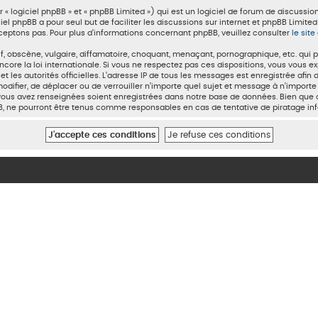
 logiciel phpBB » et « phpBB Limited ») qui est un logiciel de forum de discussio
ciel phpBB a pour seul but de faciliter les discussions sur internet et phpBB Lim
eptons pas. Pour plus d’informations concernant phpBB, veuillez consulter
le sit
 obscène, vulgaire, diffamatoire, choquant, menaçant, pornographique, etc. qui pou
core la loi internationale. Si vous ne respectez pas ces dispositions, vous vous 
t et les autorités officielles. L’adresse IP de tous les messages est enregistrée af
 modifier, de déplacer ou de verrouiller n’importe quel sujet et message à n’impor
 vous avez renseignées soient enregistrées dans notre base de données. Bien que c
BB, ne pourront être tenus comme responsables en cas de tentative de piratage i