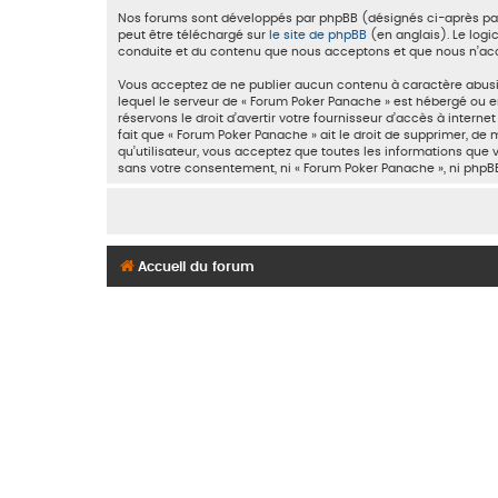
Nos forums sont développés par phpBB (désignés ci-après par «
peut être téléchargé sur
le site de phpBB
(en anglais). Le logi
conduite et du contenu que nous acceptons et que nous n’acc
Vous acceptez de ne publier aucun contenu à caractère abusif,
lequel le serveur de « Forum Poker Panache » est hébergé ou en
réservons le droit d’avertir votre fournisseur d’accès à interne
fait que « Forum Poker Panache » ait le droit de supprimer, de
qu’utilisateur, vous acceptez que toutes les informations que
sans votre consentement, ni « Forum Poker Panache », ni php
Accueil du forum