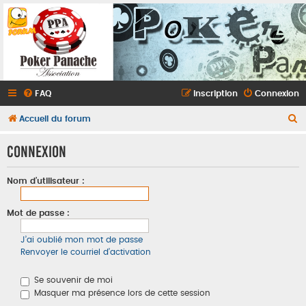
FAQ
Inscription
Connexion
R
Accueil du forum
e
Connexion
c
h
Nom d’utilisateur :
e
r
Mot de passe :
c
J’ai oublié mon mot de passe
h
Renvoyer le courriel d’activation
e
r
Se souvenir de moi
Masquer ma présence lors de cette session