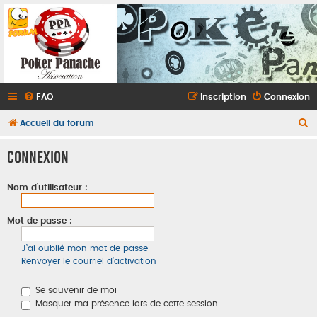
FAQ
Inscription
Connexion
R
Accueil du forum
e
Connexion
c
h
Nom d’utilisateur :
e
r
Mot de passe :
c
J’ai oublié mon mot de passe
h
Renvoyer le courriel d’activation
e
r
Se souvenir de moi
Masquer ma présence lors de cette session