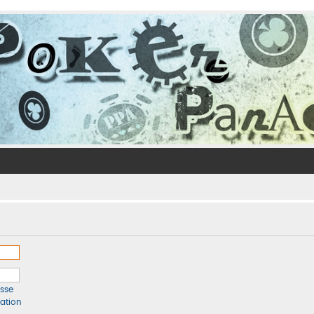
sse
vation