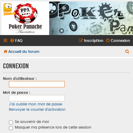
FAQ
Inscription
Connexion
R
Accueil du forum
e
Connexion
c
h
Nom d’utilisateur :
e
r
Mot de passe :
c
J’ai oublié mon mot de passe
h
Renvoyer le courriel d’activation
e
r
Se souvenir de moi
Masquer ma présence lors de cette session