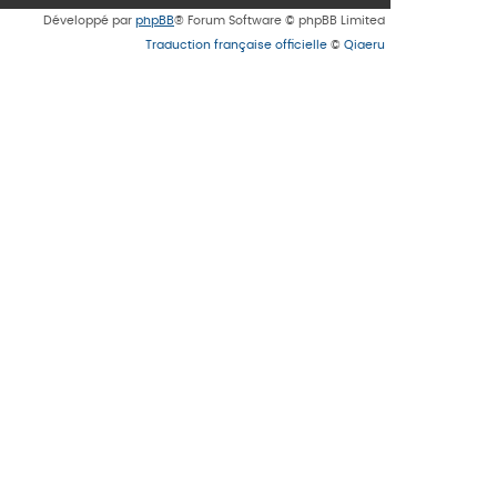
Développé par
phpBB
® Forum Software © phpBB Limited
Traduction française officielle
©
Qiaeru