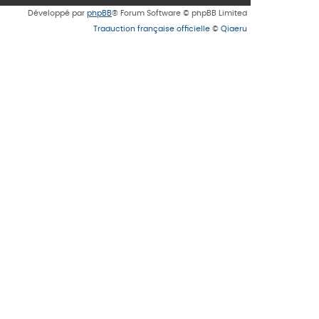
Développé par
phpBB
® Forum Software © phpBB Limited
Traduction française officielle
©
Qiaeru