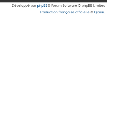
Développé par
phpBB
® Forum Software © phpBB Limited
Traduction française officielle
©
Qiaeru