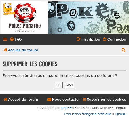
FAQ
Inscription
Connexion
R
Accueil du forum
e
Supprimer les cookies
c
h
Êtes-vous sûr de vouloir supprimer les cookies de ce forum ?
e
r
c
Accueil du forum
Nous contacter
Supprimer les cookies
h
Développé par
phpBB
® Forum Software © phpBB Limited
e
Traduction française officielle
©
Qiaeru
r