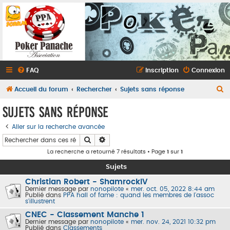
FAQ
Inscription
Connexion
R
Accueil du forum
Rechercher
Sujets sans réponse
e
Sujets sans réponse
c
Aller sur la recherche avancée
h
Rechercher
Recherche avancée
e
La recherche a retourné 7 résultats • Page
1
sur
1
r
Sujets
c
Christian Robert - ShamrockIV
h
Dernier message par
nonopilote
«
mer. oct. 05, 2022 8:44 am
Publié dans
PPA hall of fame : quand les membres de l'assoc
e
s'illustrent
r
CNEC - Classement Manche 1
Dernier message par
nonopilote
«
mer. nov. 24, 2021 10:32 pm
Publié dans
Classements