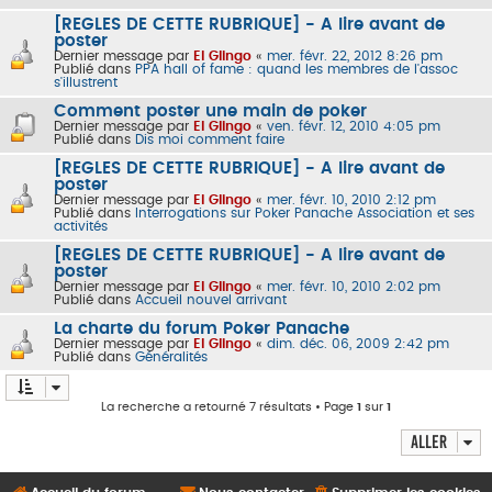
[REGLES DE CETTE RUBRIQUE] - A lire avant de
poster
Dernier message par
El Glingo
«
mer. févr. 22, 2012 8:26 pm
Publié dans
PPA hall of fame : quand les membres de l'assoc
s'illustrent
Comment poster une main de poker
Dernier message par
El Glingo
«
ven. févr. 12, 2010 4:05 pm
Publié dans
Dis moi comment faire
[REGLES DE CETTE RUBRIQUE] - A lire avant de
poster
Dernier message par
El Glingo
«
mer. févr. 10, 2010 2:12 pm
Publié dans
Interrogations sur Poker Panache Association et ses
activités
[REGLES DE CETTE RUBRIQUE] - A lire avant de
poster
Dernier message par
El Glingo
«
mer. févr. 10, 2010 2:02 pm
Publié dans
Accueil nouvel arrivant
La charte du forum Poker Panache
Dernier message par
El Glingo
«
dim. déc. 06, 2009 2:42 pm
Publié dans
Généralités
La recherche a retourné 7 résultats • Page
1
sur
1
Aller