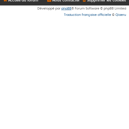
Accueil du forum
Nous contacter
Supprimer les cookies
Développé par
phpBB
® Forum Software © phpBB Limited
Traduction française officielle
©
Qiaeru