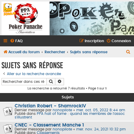
FAQ
Inscription
Connexion
R
Accueil du forum
Rechercher
Sujets sans réponse
e
Sujets sans réponse
c
Aller sur la recherche avancée
h
Rechercher
Recherche avancée
e
La recherche a retourné 7 résultats • Page
1
sur
1
r
Sujets
c
Christian Robert - ShamrockIV
h
Dernier message par
nonopilote
«
mer. oct. 05, 2022 8:44 am
Publié dans
PPA hall of fame : quand les membres de l'assoc
e
s'illustrent
r
CNEC - Classement Manche 1
Dernier message par
nonopilote
«
mer. nov. 24, 2021 10:32 pm
Publié dans
Classements