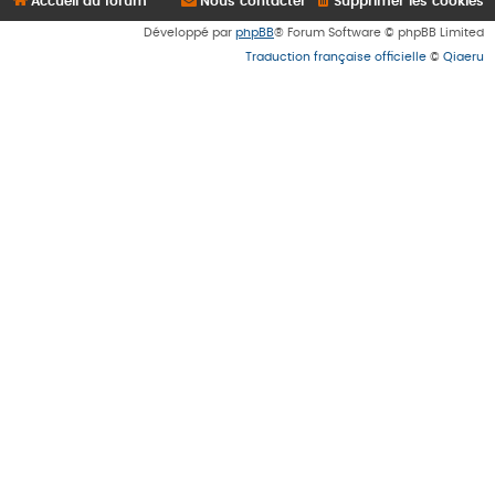
Accueil du forum
Nous contacter
Supprimer les cookies
Développé par
phpBB
® Forum Software © phpBB Limited
Traduction française officielle
©
Qiaeru