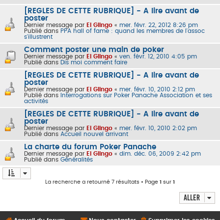
[REGLES DE CETTE RUBRIQUE] - A lire avant de
poster
Dernier message par
El Glingo
«
mer. févr. 22, 2012 8:26 pm
Publié dans
PPA hall of fame : quand les membres de l'assoc
s'illustrent
Comment poster une main de poker
Dernier message par
El Glingo
«
ven. févr. 12, 2010 4:05 pm
Publié dans
Dis moi comment faire
[REGLES DE CETTE RUBRIQUE] - A lire avant de
poster
Dernier message par
El Glingo
«
mer. févr. 10, 2010 2:12 pm
Publié dans
Interrogations sur Poker Panache Association et ses
activités
[REGLES DE CETTE RUBRIQUE] - A lire avant de
poster
Dernier message par
El Glingo
«
mer. févr. 10, 2010 2:02 pm
Publié dans
Accueil nouvel arrivant
La charte du forum Poker Panache
Dernier message par
El Glingo
«
dim. déc. 06, 2009 2:42 pm
Publié dans
Généralités
La recherche a retourné 7 résultats • Page
1
sur
1
Aller