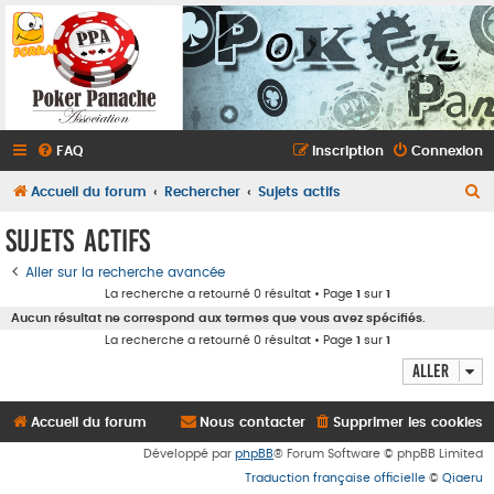
FAQ
Inscription
Connexion
R
Accueil du forum
Rechercher
Sujets actifs
e
Sujets actifs
c
Aller sur la recherche avancée
h
La recherche a retourné 0 résultat • Page
1
sur
1
e
Aucun résultat ne correspond aux termes que vous avez spécifiés.
r
La recherche a retourné 0 résultat • Page
1
sur
1
c
Aller
h
e
Accueil du forum
Nous contacter
Supprimer les cookies
r
Développé par
phpBB
® Forum Software © phpBB Limited
Traduction française officielle
©
Qiaeru