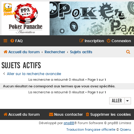
FAQ
Inscription
Connexion
R
Accueil du forum
Rechercher
Sujets actifs
e
Sujets actifs
c
Aller sur la recherche avancée
h
La recherche a retourné 0 résultat • Page
1
sur
1
e
Aucun résultat ne correspond aux termes que vous avez spécifiés.
r
La recherche a retourné 0 résultat • Page
1
sur
1
c
Aller
h
e
Accueil du forum
Nous contacter
Supprimer les cookies
r
Développé par
phpBB
® Forum Software © phpBB Limited
Traduction française officielle
©
Qiaeru