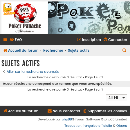
FAQ
Inscription
Connexion
R
Accueil du forum
Rechercher
Sujets actifs
e
Sujets actifs
c
Aller sur la recherche avancée
h
La recherche a retourné 0 résultat • Page
1
sur
1
e
Aucun résultat ne correspond aux termes que vous avez spécifiés.
r
La recherche a retourné 0 résultat • Page
1
sur
1
c
Aller
h
e
Accueil du forum
Nous contacter
Supprimer les cookies
r
Développé par
phpBB
® Forum Software © phpBB Limited
Traduction française officielle
©
Qiaeru