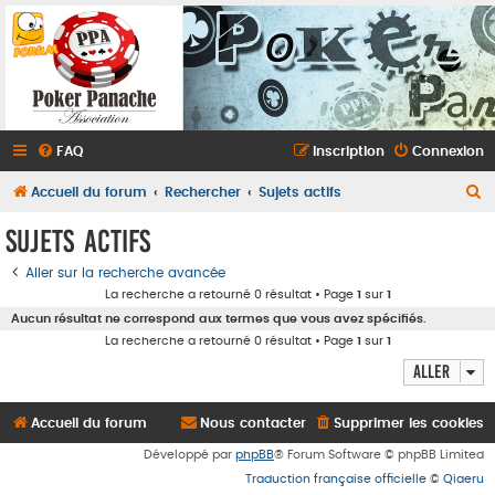
FAQ
Inscription
Connexion
R
Accueil du forum
Rechercher
Sujets actifs
e
Sujets actifs
c
Aller sur la recherche avancée
h
La recherche a retourné 0 résultat • Page
1
sur
1
e
Aucun résultat ne correspond aux termes que vous avez spécifiés.
r
La recherche a retourné 0 résultat • Page
1
sur
1
c
Aller
h
e
Accueil du forum
Nous contacter
Supprimer les cookies
r
Développé par
phpBB
® Forum Software © phpBB Limited
Traduction française officielle
©
Qiaeru