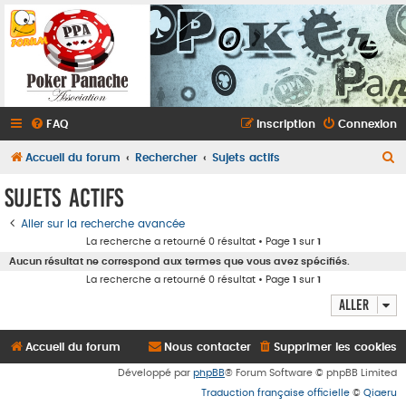
FAQ
Inscription
Connexion
R
Accueil du forum
Rechercher
Sujets actifs
e
Sujets actifs
c
Aller sur la recherche avancée
h
La recherche a retourné 0 résultat • Page
1
sur
1
e
Aucun résultat ne correspond aux termes que vous avez spécifiés.
r
La recherche a retourné 0 résultat • Page
1
sur
1
c
Aller
h
e
Accueil du forum
Nous contacter
Supprimer les cookies
r
Développé par
phpBB
® Forum Software © phpBB Limited
Traduction française officielle
©
Qiaeru