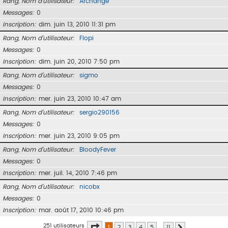
Rang, Nom d’utilisateur
Archange
Messages
0
Inscription
dim. juin 13, 2010 11:31 pm
Rang, Nom d’utilisateur
Flopi
Messages
0
Inscription
dim. juin 20, 2010 7:50 pm
Rang, Nom d’utilisateur
sigmo
Messages
0
Inscription
mer. juin 23, 2010 10:47 am
Rang, Nom d’utilisateur
sergio290156
Messages
0
Inscription
mer. juin 23, 2010 9:05 pm
Rang, Nom d’utilisateur
BloodyFever
Messages
0
Inscription
mer. juil. 14, 2010 7:46 pm
Rang, Nom d’utilisateur
nicobx
Messages
0
Inscription
mar. août 17, 2010 10:46 pm
Page
1
sur
11
251 utilisateurs
1
2
3
4
5
…
11
Suivant