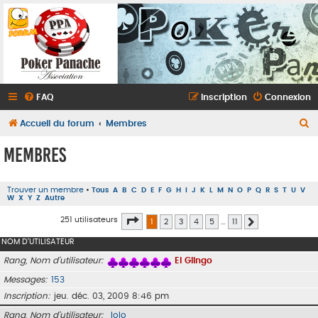
FAQ
Inscription
Connexion
R
Accueil du forum
Membres
e
Membres
c
h
Trouver un membre
•
Tous
A
B
C
D
E
F
G
H
I
J
K
L
M
N
O
P
Q
R
S
T
U
V
e
W
X
Y
Z
Autre
r
Page
1
sur
11
251 utilisateurs
1
2
3
4
5
…
11
Suivant
c
NOM D’UTILISATEUR
h
Rang, Nom d’utilisateur
El Glingo
e
Messages
153
r
Inscription
jeu. déc. 03, 2009 8:46 pm
Rang, Nom d’utilisateur
lolo